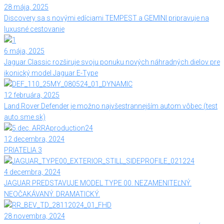
28 mája, 2025
Discovery sa s novými edíciami TEMPEST a GEMINI pripravuje na
luxusné cestovanie
6 mája, 2025
Jaguar Classic rozširuje svoju ponuku nových náhradných dielov pre
ikonický model Jaguar E-Type
12 februára, 2025
Land Rover Defender je možno najvšestrannejším autom vôbec (test
auto.sme.sk)
12 decembra, 2024
PRIATELIA 3
4 decembra, 2024
JAGUAR PREDSTAVUJE MODEL TYPE 00. NEZAMENITEĽNÝ.
NEOČAKÁVANÝ. DRAMATICKÝ.
28 novembra, 2024