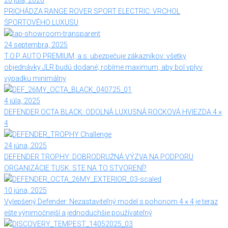
20 júla, 2026
PRICHÁDZA RANGE ROVER SPORT ELECTRIC: VRCHOL
ŠPORTOVÉHO LUXUSU
24 septembra, 2025
T.O.P. AUTO PREMIUM, a.s. ubezpečuje zákazníkov: všetky
objednávky JLR budú dodané; robíme maximum, aby bol vplyv
výpadku minimálny
4 júla, 2025
DEFENDER OCTA BLACK: ODOLNÁ LUXUSNÁ ROCKOVÁ HVIEZDA 4 ×
4
24 júna, 2025
DEFENDER TROPHY: DOBRODRUŽNÁ VÝZVA NA PODPORU
ORGANIZÁCIE TUSK. STE NA TO STVORENÍ?
10 júna, 2025
Vylepšený Defender: Nezastaviteľný model s pohonom 4 × 4 je teraz
ešte výnimočnejší a jednoduchšie používateľný