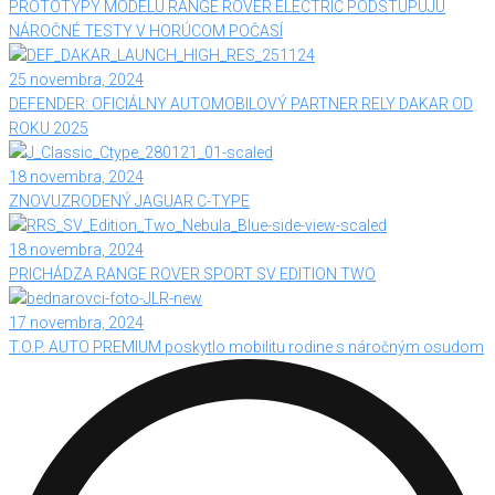
PROTOTYPY MODELU RANGE ROVER ELECTRIC PODSTUPUJÚ
NÁROČNÉ TESTY V HORÚCOM POČASÍ
25 novembra, 2024
DEFENDER: OFICIÁLNY AUTOMOBILOVÝ PARTNER RELY DAKAR OD
ROKU 2025
18 novembra, 2024
ZNOVUZRODENÝ JAGUAR C-TYPE
18 novembra, 2024
PRICHÁDZA RANGE ROVER SPORT SV EDITION TWO
17 novembra, 2024
T.O.P. AUTO PREMIUM poskytlo mobilitu rodine s náročným osudom