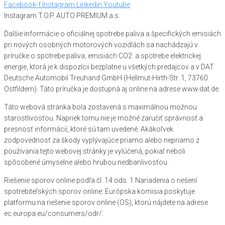
Facebook-f
Instagram
Linkedin
Youtube
Instagram T.O.P. AUTO PREMIUM a.s.
Ďalšie informácie o oficiálnej spotrebe paliva a špecifických emisiách
pri nových osobných motorových vozidlách sa nachádzajú v
príručke o spotrebe paliva, emisiách CO2 a spotrebe elektrickej
energie, ktorá je k dispozícii bezplatne u všetkých predajcov a v DAT
Deutsche Automobil Treuhand GmbH (Hellmut-Hirth-Str. 1, 73760
Ostfildern). Táto príručka je dostupná aj online na adrese www.dat.de.
Táto webová stránka bola zostavená s maximálnou možnou
starostlivosťou. Napriek tomu nie je možné zaručiť správnosť a
presnosť informácií, ktoré sú tam uvedené. Akákoľvek
zodpovednosť za škody vyplývajúce priamo alebo nepriamo z
používania tejto webovej stránky je vylúčená, pokiaľ neboli
spôsobené úmyselne alebo hrubou nedbanlivosťou.
Riešenie sporov online podľa čl. 14 ods. 1 Nariadenia o riešení
spotrebiteľských sporov online: Európska komisia poskytuje
platformu na riešenie sporov online (OS), ktorú nájdete na adrese
ec.europa.eu/consumers/odr/.