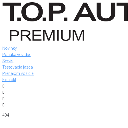
Skip
to
content
Novinky
Ponuka vozidiel
Servis
Testovacia jazda
Prenájom vozidiel
Kontakt
404