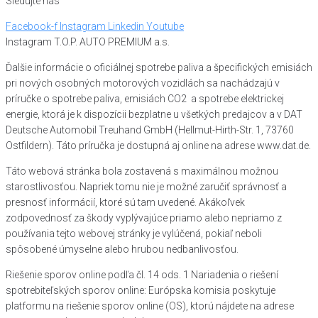
Sledujte nás
Facebook-f
Instagram
Linkedin
Youtube
Instagram T.O.P. AUTO PREMIUM a.s.
Ďalšie informácie o oficiálnej spotrebe paliva a špecifických emisiách
pri nových osobných motorových vozidlách sa nachádzajú v
príručke o spotrebe paliva, emisiách CO2 a spotrebe elektrickej
energie, ktorá je k dispozícii bezplatne u všetkých predajcov a v DAT
Deutsche Automobil Treuhand GmbH (Hellmut-Hirth-Str. 1, 73760
×
Ostfildern). Táto príručka je dostupná aj online na adrese www.dat.de.
Táto webová lokalita používa súbory
Táto webová stránka bola zostavená s maximálnou možnou
cookie.
starostlivosťou. Napriek tomu nie je možné zaručiť správnosť a
Táto webová lokalita používa súbory cookie na zlepšenie
presnosť informácií, ktoré sú tam uvedené. Akákoľvek
používateľskej skúsenosti. Používaním našej webovej lokality
zodpovednosť za škody vyplývajúce priamo alebo nepriamo z
vyjadrujete súhlas s používaním všetkých súborov cookie v súlade s
používania tejto webovej stránky je vylúčená, pokiaľ neboli
našimi zásadami používania súborov cookie.
Prečítať viac
spôsobené úmyselne alebo hrubou nedbanlivosťou.
NEVYHNUTNE POTREBNÉ
VÝKONNOSŤ
Riešenie sporov online podľa čl. 14 ods. 1 Nariadenia o riešení
spotrebiteľských sporov online: Európska komisia poskytuje
CIELENIE
FUNKCIE
NEKLASIFIKOVANÉ
platformu na riešenie sporov online (OS), ktorú nájdete na adrese
ZOBRAZIŤ PODROBNOSTI