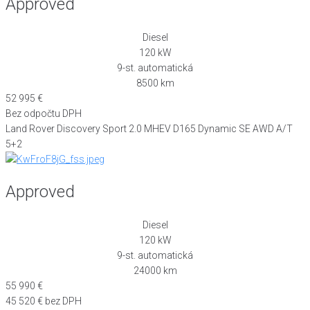
Approved
Diesel
120 kW
9-st. automatická
8500 km
52 995 €
Bez odpočtu DPH
Land Rover Discovery Sport 2.0 MHEV D165 Dynamic SE AWD A/T
5+2
Approved
Diesel
120 kW
9-st. automatická
24000 km
55 990 €
45 520 € bez DPH