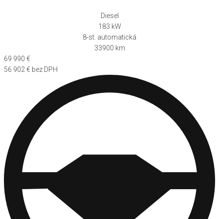
Diesel
183 kW
8-st. automatická
33900 km
69 990 €
56 902 € bez DPH