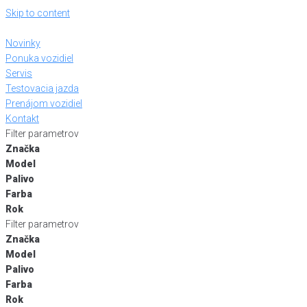
Skip to content
Novinky
Ponuka vozidiel
Servis
Testovacia jazda
Prenájom vozidiel
Kontakt
Filter parametrov
Značka
Model
Palivo
Farba
Rok
Filter parametrov
Značka
Model
Palivo
Farba
Rok