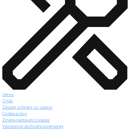
Servis
O nás
Zásady ochrany os. údajov
Cookie policy
Zmena nastavení cookies
Všeobecné obchodné podmienky