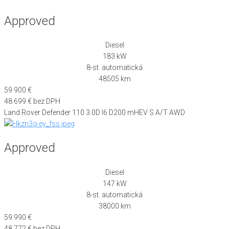
Approved
Diesel
183 kW
8-st. automatická
48505 km
59 900 €
48 699 € bez DPH
Land Rover Defender 110 3.0D I6 D200 mHEV S A/T AWD
Approved
Diesel
147 kW
8-st. automatická
38000 km
59 990 €
48 772 € bez DPH