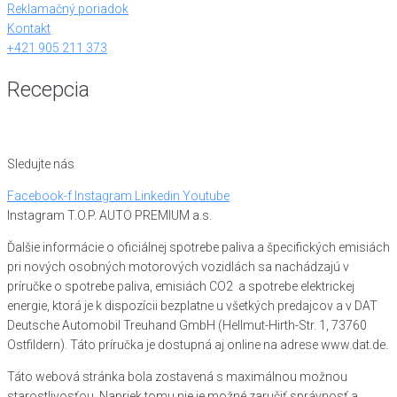
Reklamačný poriadok
Kontakt
+421 905 211 373
Recepcia
Sledujte nás
Facebook-f
Instagram
Linkedin
Youtube
Instagram T.O.P. AUTO PREMIUM a.s.
Ďalšie informácie o oficiálnej spotrebe paliva a špecifických emisiách
pri nových osobných motorových vozidlách sa nachádzajú v
príručke o spotrebe paliva, emisiách CO2 a spotrebe elektrickej
energie, ktorá je k dispozícii bezplatne u všetkých predajcov a v DAT
Deutsche Automobil Treuhand GmbH (Hellmut-Hirth-Str. 1, 73760
Ostfildern). Táto príručka je dostupná aj online na adrese www.dat.de.
Táto webová stránka bola zostavená s maximálnou možnou
starostlivosťou. Napriek tomu nie je možné zaručiť správnosť a