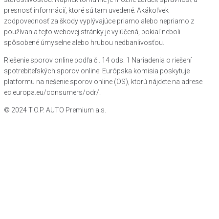
presnosť informácií, ktoré sú tam uvedené. Akákoľvek
zodpovednosť za škody vyplývajúce priamo alebo nepriamo z
používania tejto webovej stránky je vylúčená, pokiaľ neboli
spôsobené úmyselne alebo hrubou nedbanlivosťou.
Riešenie sporov online podľa čl. 14 ods. 1 Nariadenia o riešení
spotrebiteľských sporov online: Európska komisia poskytuje
platformu na riešenie sporov online (OS), ktorú nájdete na adrese
ec.europa.eu/consumers/odr/.
© 2024 T.O.P. AUTO Premium a.s.