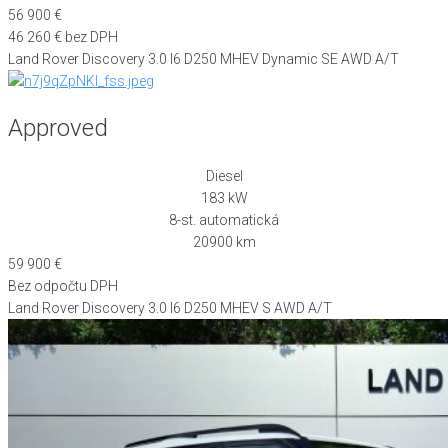
56 900 €
46 260 € bez DPH
Land Rover Discovery 3.0 I6 D250 MHEV Dynamic SE AWD A/T
Approved
Diesel
183 kW
8-st. automatická
20900 km
59 900 €
Bez odpočtu DPH
Land Rover Discovery 3.0 I6 D250 MHEV S AWD A/T