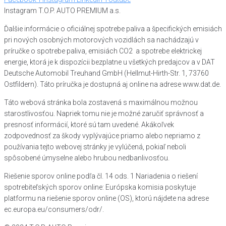
Instagram T.O.P. AUTO PREMIUM a.s.
Ďalšie informácie o oficiálnej spotrebe paliva a špecifických emisiách
pri nových osobných motorových vozidlách sa nachádzajú v
príručke o spotrebe paliva, emisiách CO2 a spotrebe elektrickej
energie, ktorá je k dispozícii bezplatne u všetkých predajcov a v DAT
Deutsche Automobil Treuhand GmbH (Hellmut-Hirth-Str. 1, 73760
Ostfildern). Táto príručka je dostupná aj online na adrese www.dat.de.
Táto webová stránka bola zostavená s maximálnou možnou
starostlivosťou. Napriek tomu nie je možné zaručiť správnosť a
presnosť informácií, ktoré sú tam uvedené. Akákoľvek
zodpovednosť za škody vyplývajúce priamo alebo nepriamo z
používania tejto webovej stránky je vylúčená, pokiaľ neboli
spôsobené úmyselne alebo hrubou nedbanlivosťou.
Riešenie sporov online podľa čl. 14 ods. 1 Nariadenia o riešení
spotrebiteľských sporov online: Európska komisia poskytuje
platformu na riešenie sporov online (OS), ktorú nájdete na adrese
ec.europa.eu/consumers/odr/.