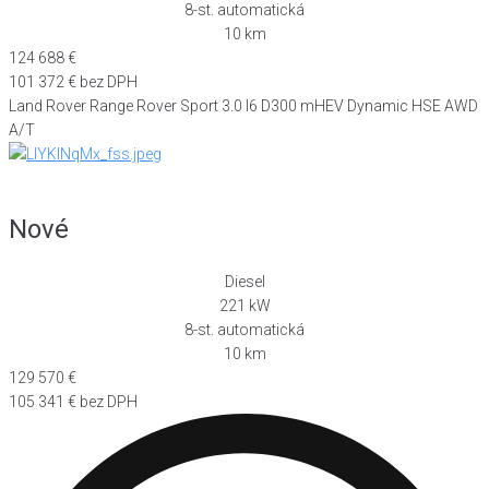
8-st. automatická
10 km
124 688 €
101 372 € bez DPH
Land Rover Range Rover Sport 3.0 I6 D300 mHEV Dynamic HSE AWD
A/T
Nové
Diesel
221 kW
8-st. automatická
10 km
129 570 €
105 341 € bez DPH