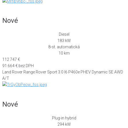
Nové
Diesel
183 kW
8-st. automatická
10 km
112 747 €
91 664 € bez DPH
Land Rover Range Rover Sport 3.0 I6 P460e PHEV Dynamic SE AWD
A/T
Nové
Plug-in hybrid
294 kW