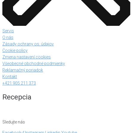
Servis
O nás
Zásady ochrany os. údajov
Cookie policy
Zmena nastavení cookies
Všeobecné obchodné podmienky
Reklamačný poriadok
Kontakt
+421 905 211 373
Recepcia
Sledujte nás
Facebook-f
Instagram
Linkedin
Youtube